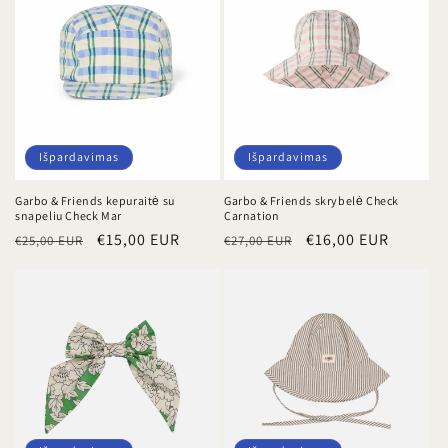
Išpardavimas
Išpardavimas
Garbo & Friends kepuraitė su
Garbo & Friends skrybelė Check
snapeliu Check Mar
Carnation
Įprasta
Išpardavimo
€15,00 EUR
Įprasta
Išpardavimo
€16,00 EUR
€25,00 EUR
€27,00 EUR
kaina
kaina
kaina
kaina