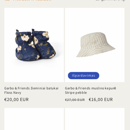
j
a
:
Išpardavimas
Garbo & Friends žieminiai batukai
Garbo & Friends muslino kepurė
Floss Navy
Stripe pebble
Įprasta
€20,00 EUR
Įprasta
Išpardavimo
€16,00 EUR
€27,00 EUR
kaina
kaina
kaina