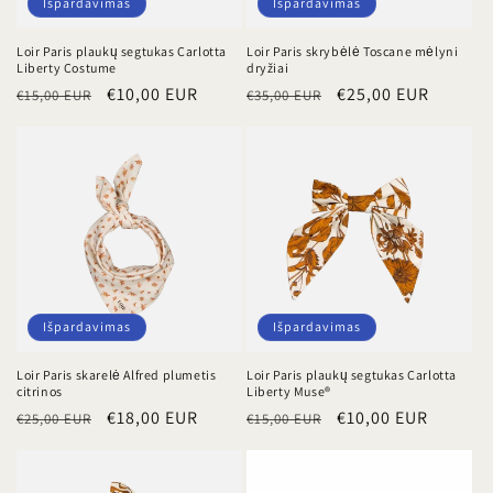
Išpardavimas
Išpardavimas
Loir Paris plaukų segtukas Carlotta
Loir Paris skrybėlė Toscane mėlyni
Liberty Costume
dryžiai
Įprasta
Išpardavimo
€10,00 EUR
Įprasta
Išpardavimo
€25,00 EUR
€15,00 EUR
€35,00 EUR
kaina
kaina
kaina
kaina
Išpardavimas
Išpardavimas
Loir Paris skarelė Alfred plumetis
Loir Paris plaukų segtukas Carlotta
citrinos
Liberty Muse®
Įprasta
Išpardavimo
€18,00 EUR
Įprasta
Išpardavimo
€10,00 EUR
€25,00 EUR
€15,00 EUR
kaina
kaina
kaina
kaina