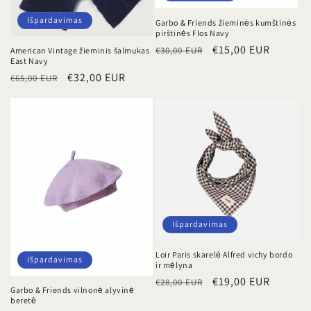
Išpardavimas
Garbo & Friends žieminės kumštinės
pirštinės Flos Navy
Įprasta
Išpardavimo
€15,00 EUR
€30,00 EUR
American Vintage žieminis šalmukas
East Navy
kaina
kaina
Įprasta
Išpardavimo
€32,00 EUR
€65,00 EUR
kaina
kaina
Išpardavimas
Loir Paris skarelė Alfred vichy bordo
Išpardavimas
ir mėlyna
Įprasta
Išpardavimo
€19,00 EUR
€28,00 EUR
Garbo & Friends vilnonė alyvinė
kaina
kaina
beretė