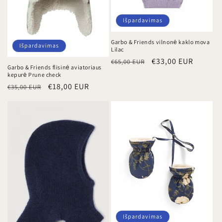
Išpardavimas
Garbo & Friends vilnonė kaklo mova
Išpardavimas
Lilac
Įprasta
Išpardavimo
€33,00 EUR
€65,00 EUR
Garbo & Friends flisinė aviatoriaus
kaina
kaina
kepurė Prune check
Įprasta
Išpardavimo
€18,00 EUR
€35,00 EUR
kaina
kaina
Išpardavimas