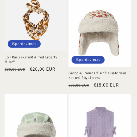
Išpardavimas
Loir Paris skarelė Alfred Liberty
Išpardavimas
Muse®
Įprasta
Išpardavimo
€20,00 EUR
€30,00 EUR
Garbo & Friends flisinė aviatoriaus
kaina
kaina
kepurė Royal cress
Įprasta
Išpardavimo
€18,00 EUR
€35,00 EUR
kaina
kaina