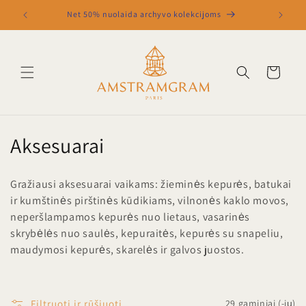
Eiti į
Nauja SS25 kolekcija iš Loir Paris
turinį
Krepšelis
K
Aksesuarai
o
Gražiausi aksesuarai vaikams: žieminės kepurės, batukai
l
ir kumštinės pirštinės kūdikiams, vilnonės kaklo movos,
neperšlampamos kepurės nuo lietaus, vasarinės
e
skrybėlės nuo saulės, kepuraitės, kepurės su snapeliu,
k
maudymosi kepurės, skarelės ir galvos juostos.
c
i
Filtruoti ir rūšiuoti
29 gaminiai (-ių)