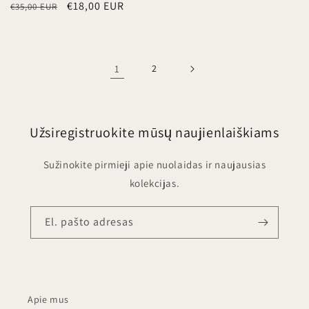
Įprasta
Išpardavimo
€18,00 EUR
€35,00 EUR
kaina
kaina
1
2
Užsiregistruokite mūsų naujienlaiškiams
Sužinokite pirmieji apie nuolaidas ir naujausias
kolekcijas.
El. pašto adresas
Apie mus