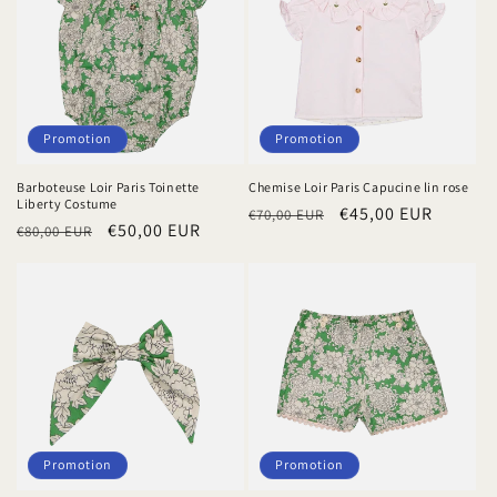
Promotion
Promotion
Barboteuse Loir Paris Toinette
Chemise Loir Paris Capucine lin rose
Liberty Costume
Prix
Prix
€45,00 EUR
€70,00 EUR
Prix
Prix
€50,00 EUR
€80,00 EUR
habituel
promotionnel
habituel
promotionnel
Promotion
Promotion