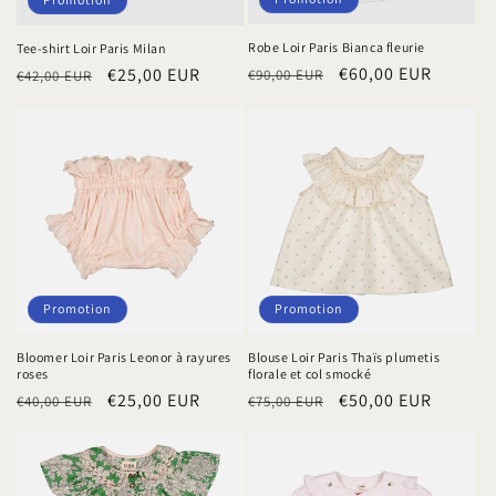
Robe Loir Paris Bianca fleurie
Tee-shirt Loir Paris Milan
Prix
Prix
€60,00 EUR
Prix
Prix
€25,00 EUR
€90,00 EUR
€42,00 EUR
habituel
promotionnel
habituel
promotionnel
Promotion
Promotion
Bloomer Loir Paris Leonor à rayures
Blouse Loir Paris Thaïs plumetis
roses
florale et col smocké
Prix
Prix
€25,00 EUR
Prix
Prix
€50,00 EUR
€40,00 EUR
€75,00 EUR
habituel
promotionnel
habituel
promotionnel