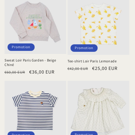
Promotion
Promotion
Sweat Loir Paris Garden - Beige
Tee-shirt Loir Paris Lemonade
Chiné
Prix
Prix
€25,00 EUR
€42,00 EUR
Prix
Prix
€36,00 EUR
€60,00 EUR
habituel
promotionnel
habituel
promotionnel
Promotion
Promotion