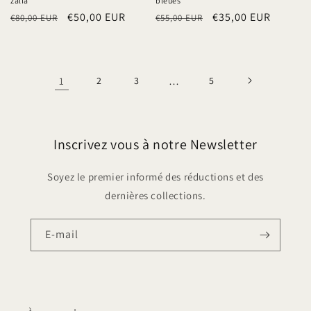
žalia
bleues
Prix
Prix
€50,00 EUR
Prix
Prix
€35,00 EUR
€80,00 EUR
€55,00 EUR
habituel
promotionnel
habituel
promotionnel
1
2
3
…
5
Inscrivez vous à notre Newsletter
Soyez le premier informé des réductions et des
dernières collections.
E-mail