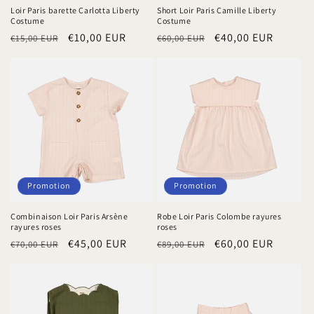
Loir Paris barette Carlotta Liberty
Short Loir Paris Camille Liberty
Costume
Costume
Prix
Prix
€10,00 EUR
Prix
Prix
€40,00 EUR
€15,00 EUR
€60,00 EUR
habituel
promotionnel
habituel
promotionnel
Promotion
Promotion
Combinaison Loir Paris Arsène
Robe Loir Paris Colombe rayures
rayures roses
roses
Prix
Prix
€45,00 EUR
Prix
Prix
€60,00 EUR
€70,00 EUR
€89,00 EUR
habituel
promotionnel
habituel
promotionnel