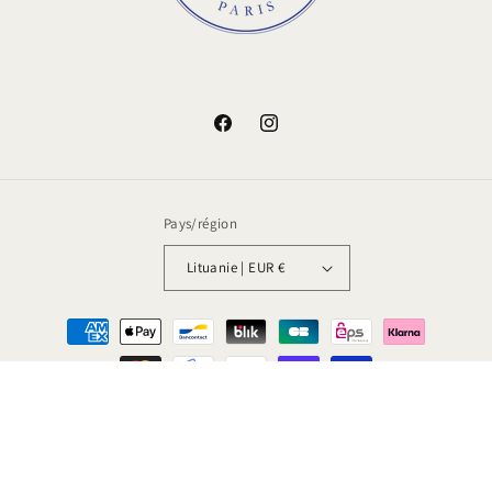
Facebook
Instagram
Pays/région
Lituanie | EUR €
Moyens
de
paiement
© 2026,
Amstramgram
Commerce électronique propulsé par Shopify