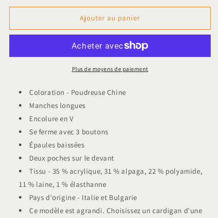
quantité
quantité
de
de
Ajouter au panier
American
American
Vintage
Vintage
Cardigan
Cardigan
East
East
Poudreuse
Poudreuse
Plus de moyens de paiement
Coloration - Poudreuse Chine
Manches longues
Encolure en V
Se ferme avec 3 boutons
Épaules baissées
Deux poches sur le devant
Tissu - 35 % acrylique, 31 % alpaga, 22 % polyamide,
11 % laine, 1 % élasthanne
Pays d'origine - Italie et Bulgarie
Ce modèle est agrandi. Choisissez un cardigan d'une