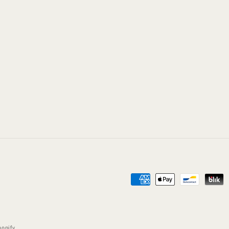
Moyens
de
paiement
hopify