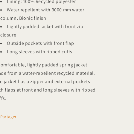
Lining: 100% Recycled polyester
Water repellent with 3000 mm water
column, Bionic finish
Lightly padded jacket with front zip
closure
Outside pockets with front flap
Long sleeves with ribbed cuffs
comfortable, lightly padded spring jacket
de from a water-repellent recycled material.
e jacket has a zipper and external pockets
th flaps at front and long sleeves with ribbed
ffs.
Partager