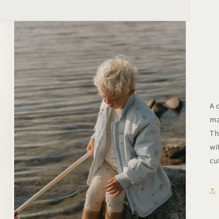
A 
ma
Th
wi
cu