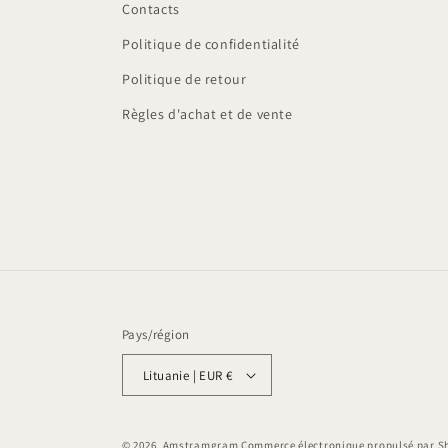
Contacts
Politique de confidentialité
Politique de retour
Règles d'achat et de vente
Pays/région
Lituanie | EUR €
© 2026,
Amstramgram
Commerce électronique propulsé par S