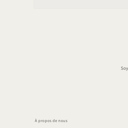
Ouvrir
le
média
4
dans
une
fenêtre
modale
Soy
À propos de nous