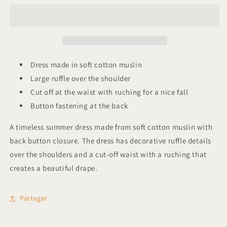
&amp;
&amp;
Friends
Friends
Muslin
Muslin
Frill
Frill
Dress
Dress
Isla
Isla
Dress made in soft cotton muslin
Large ruffle over the shoulder
Cut off at the waist with ruching for a nice fall
Button fastening at the back
A timeless summer dress made from soft cotton muslin with
back button closure. The dress has decorative ruffle details
over the shoulders and a cut-off waist with a ruching that
creates a beautiful drape.
Partager