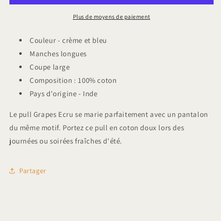
Friends
Friends
Grapes
Grapes
Plus de moyens de paiement
blue
blue
Couleur - crème et bleu
Manches longues
Coupe large
Composition : 100% coton
Pays d'origine - Inde
Le pull Grapes Ecru se marie parfaitement avec un pantalon
du même motif. Portez ce pull en coton doux lors des
journées ou soirées fraîches d'été.
Partager