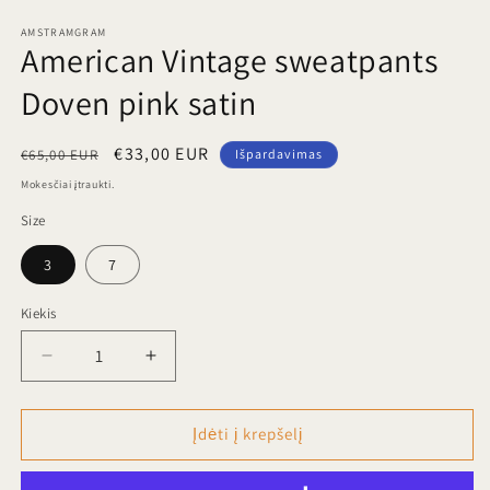
modaliniame
m
lange
l
AMSTRAMGRAM
American Vintage sweatpants
Doven pink satin
Įprasta
Išpardavimo
€33,00 EUR
€65,00 EUR
Išpardavimas
kaina
kaina
Mokesčiai įtraukti.
Size
3
7
Kiekis
Sumažinti
Padidinti
American
American
Vintage
Vintage
sweatpants
sweatpants
Įdėti į krepšelį
Doven
Doven
pink
pink