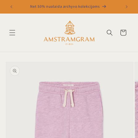
Eiti į
Net 50% nuolaida archyvo kolekcijoms
turinį
Krepšelis
Pereiti prie
informacijos
apie gaminį