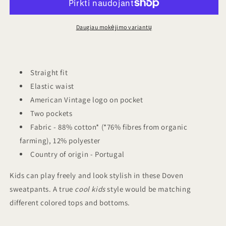
satin
satin
kiekį
kiekį
Daugiau mokėjimo variantų
Straight fit
Elastic waist
American Vintage logo on pocket
Two pockets
Fabric -
88% cotton* (*76% fibres from organic
farming), 12% polyester
Country of origin - Portugal
Kids can play freely and look stylish in these Doven
sweatpants. A true
cool kids
style would be matching
different colored tops and bottoms.