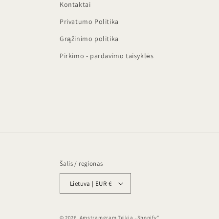
Kontaktai
Privatumo Politika
Grąžinimo politika
Pirkimo - pardavimo taisyklės
Šalis / regionas
Lietuva | EUR €
© 2026,
Amstramgram
Teikia „Shopify“