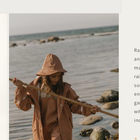
Ra
an
ma
ra
su
en
ga
wi
in