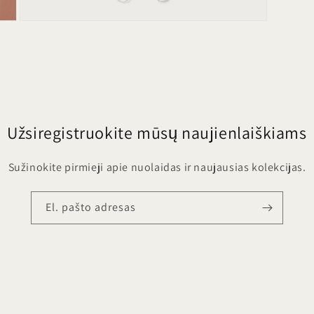
Atidaryti
mediją
5
modaliniame
lange
Užsiregistruokite mūsų naujienlaiškiams
Sužinokite pirmieji apie nuolaidas ir naujausias kolekcijas.
El. pašto adresas