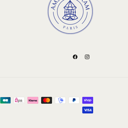
„Facebook“
„Instagram“