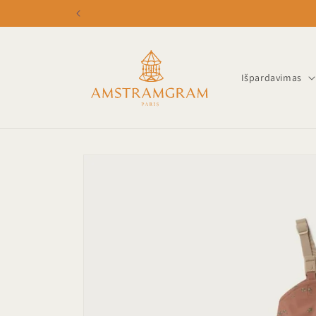
Eiti į
turinį
Išpardavimas
Pereiti prie
informacijos
apie gaminį