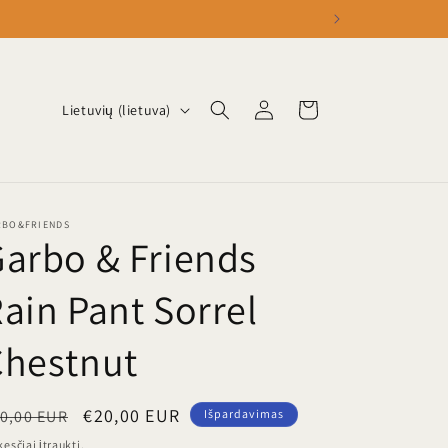
K
Prisijungti
Krepšelis
Lietuvių (lietuva)
a
l
b
a
RBO&FRIENDS
arbo & Friends
ain Pant Sorrel
Chestnut
rasta
Išpardavimo
€20,00 EUR
0,00 EUR
Išpardavimas
ina
kaina
esčiai įtraukti.