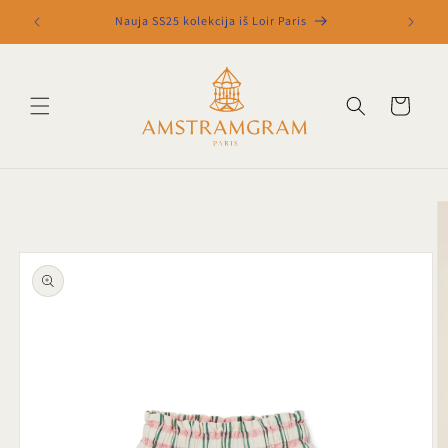
Eiti į
Nauja SS25 kolekcija iš Loir Paris
turinį
Krepšelis
Pereiti prie
informacijos
apie gaminį