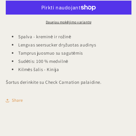
Check
Check
Carnation
Carnation
kiekį
kiekį
Daugiau mokėjimo variantų
Spalva - kreminė ir rožinė
Lengvas seersucker dryžuotas audinys
Tamprus juosmuo su sagutėmis
Sudėtis: 100 % medvilnė
Kilmės šalis - Kinija
Šortus derinkite su Check Carnation palaidine.
Share