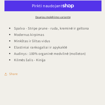
Stripe
Stripe
prune
prune
kiekį
kiekį
Daugiau mokėjimo variantų
Spalva - Stripe prune - ruda, kreminė ir geltona
Modernus kirpimas
Minkštas ir šiltas vidus
Elastiniai rankogaliai ir apykaklė
Audinys : 100% organinė medvilnė (molleton)
Kilmės šalis - Kinija
Share