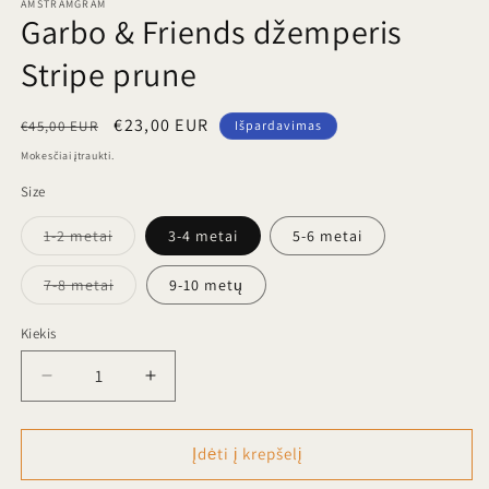
AMSTRAMGRAM
Garbo & Friends džemperis
Stripe prune
Įprasta
Išpardavimo
€23,00 EUR
€45,00 EUR
Išpardavimas
kaina
kaina
Mokesčiai įtraukti.
Size
Prekė
1-2 metai
3-4 metai
5-6 metai
išparduota
arba
jos
Prekė
7-8 metai
9-10 metų
neturime
išparduota
arba
jos
Kiekis
neturime
Sumažinti
Padidinti
Garbo
Garbo
&amp;
&amp;
Friends
Friends
Įdėti į krepšelį
džemperis
džemperis