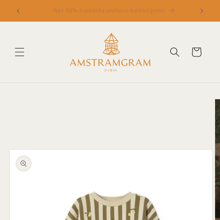
Eiti į
Nauja SS25 kolekcija iš Loir Paris
turinį
Krepšelis
Pereiti prie
informacijos
apie gaminį