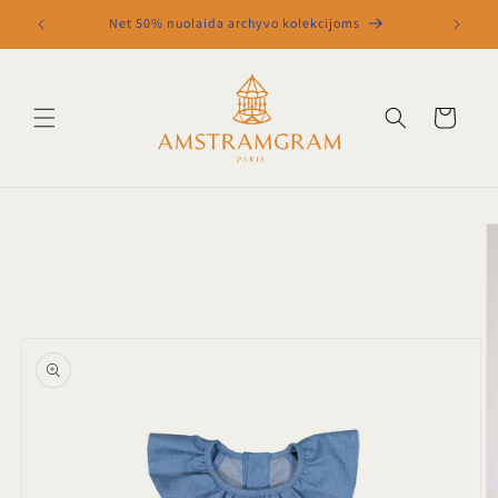
Eiti į
Net 50% nuolaida archyvo kolekcijoms
turinį
Krepšelis
Pereiti prie
informacijos
apie gaminį