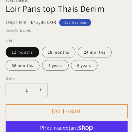
AMSTRAMGRAM
Loir Paris top Thais Denim
Įprasta
Išpardavimo
€43,00 EUR
€85,00 EUR
Išpardavimas
kaina
kaina
Mokesčiai įtraukti.
Size
12 months
18 months
24 months
36 months
4 years
6 years
Kiekis
Sumažinti
Padidinti
Loir
Loir
Paris
Paris
top
top
Įdėti į krepšelį
Thais
Thais
Denim
Denim
kiekį
kiekį